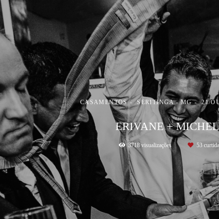
CASAMENTOS
SERITINGA - MG
21/O
ERIVANE + MICHE
3718
visualizações
53
curtid