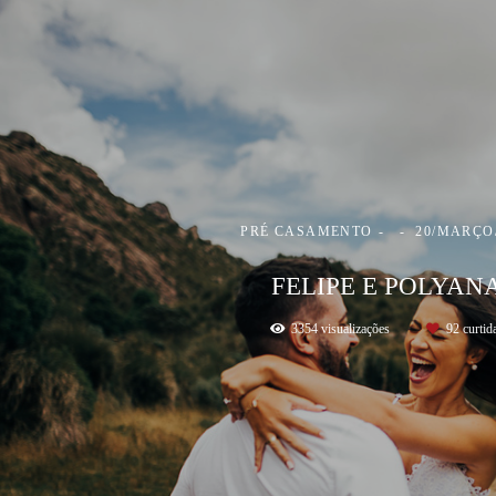
PRÉ CASAMENTO
20/MARÇO
FELIPE E POLYAN
3354
visualizações
92
curtid