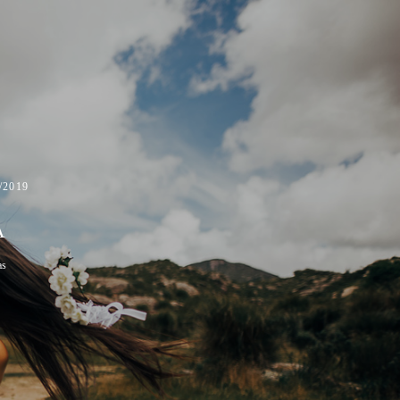
/2019
A
as